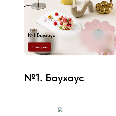
№1 Баухаус
К товарам
№1. Баухаус