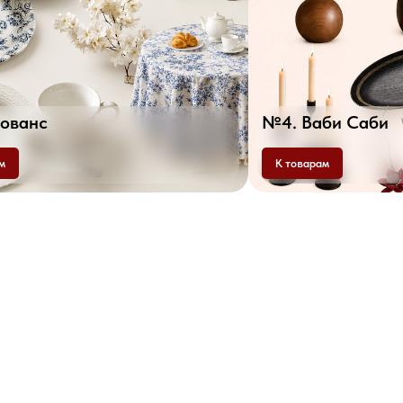
ованс
№4. Ваби Саби
м
К товарам