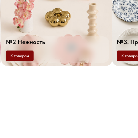
№2 Нежность
№3. Пр
К товарам
К товара