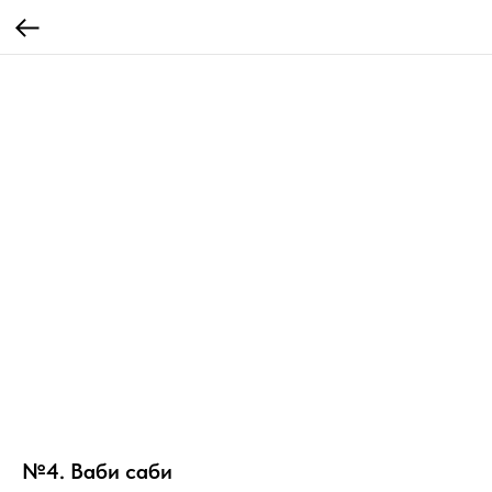
№4. Ваби саби