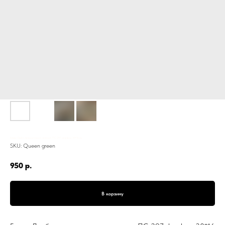
Блюдо Лимбо, прямоугольное, зеленое, ПС-297, фарфор, 30*16 см
SKU:
Queen green
950
р.
В корзину