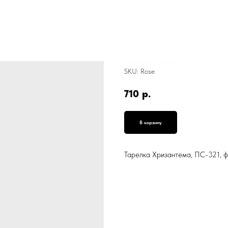
Тарелка Хризантема, ПС-321, фаянс, розовый, 25 см
SKU:
Rose
710
р.
В корзину
Тарелка Хризантема, ПС-321, ф