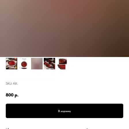
Тарелка Красная Королева, керамика, волнистый край, красная с черным, 20 см
SKU:
КК
800
р.
В корзину