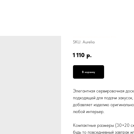
Доска сервировочная Аурелия рифленая, керамика, белая, 30*20 см
SKU:
Aurelia
1 110
р.
В корзину
Элегантная сервировочная доска
подходящей для подачи закусок,
добавляет изделию оригинально
любой интерьер.
Компактные размеры (30×20 см)
будь то повседневный завтрак 