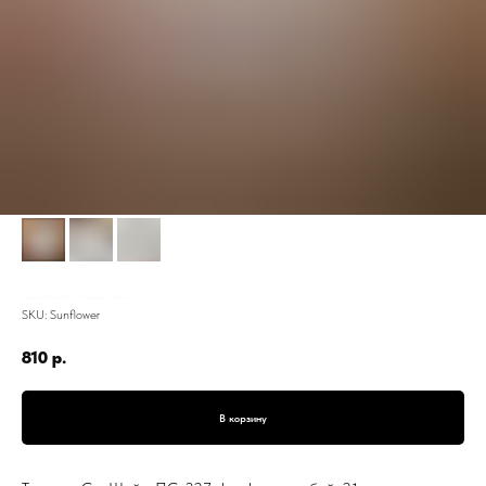
Тарелка СанШайн, ПС-327, фарфор, голубой, 21 см
SKU:
Sunflower
810
р.
В корзину