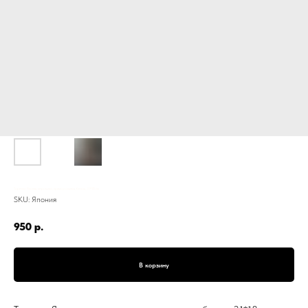
Тарелка Япония, керамика, прямоугольная, белая, 31*18 см
SKU:
Япония
950
р.
В корзину