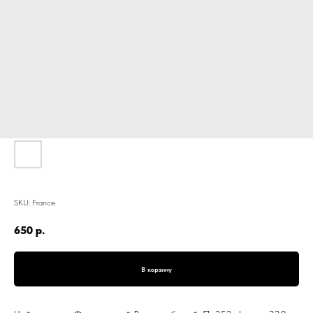
Чайная пара Французский Винтаж, белый, П-352, фаянс, 220 мл
SKU:
France
650
р.
В корзину