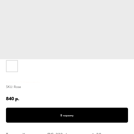
Тарелка Хризантема, ПС-322, фаянс, розовый, 20 см
SKU:
Rose
840
р.
В корзину