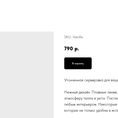
Блюдо с ручками Ваниль, квардратное, кремовое с розовым, ПС-310, квадратное, 20*3,5 см
SKU:
Vanilla
790
р.
В корзину
Утонченная сервировка для ваш
Нежный дизайн: Плавные линии,
атмосферу тепла и уюта. Пасте
любым интерьером. Некоторые 
которые не только удобны в исп