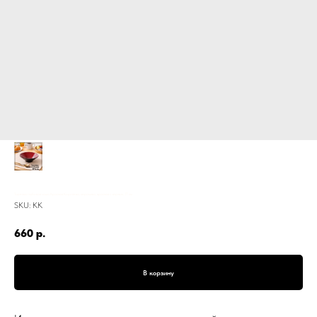
Тарелка глубокая чаша Красная Королева, керамика, красная с черным, 17 см
SKU:
КК
660
р.
В корзину