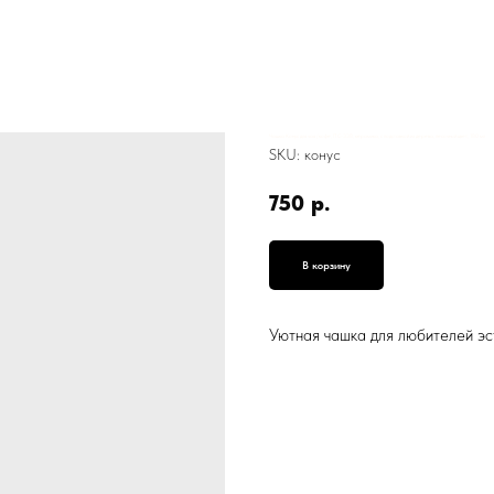
Чашка Конус для чая / кофе, ПС-338, керамика, с подставкой из дерева, песочный цвет, 180 мл
SKU:
конус
750
р.
В корзину
Уютная чашка для любителей эст