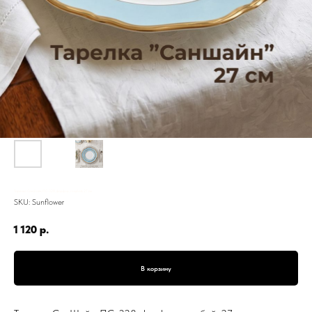
Тарелка СанШайн, ПС-328, фарфор, голубой, 27 см
SKU:
Sunflower
1 120
р.
В корзину