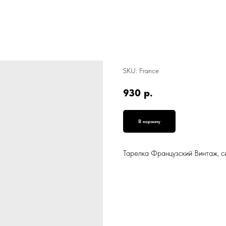
Тарелка Французский Винтаж, синий, П-355, фаянс, 26 см
SKU:
France
930
р.
В корзину
Тарелка Французский Винтаж, си