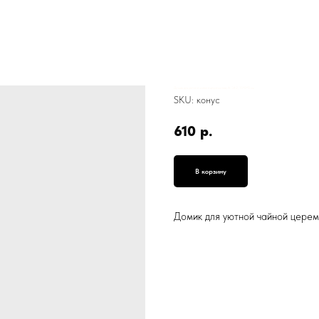
Домик для уютной чайной церемонии, А-342, 15*8*8 см
SKU:
конус
610
р.
В корзину
Домик для уютной чайной церем