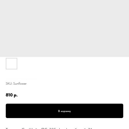
Тарелка СанШайн, ПС-325, фарфор, белый, 21 см
SKU:
Sunflower
810
р.
В корзину