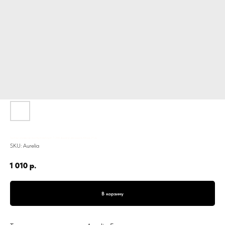
Тарелка сервировочная Аурелия Берег, Т-264, фарфор, для закусок, белая, 27 см
SKU:
Aurelia
1 010
р.
В корзину