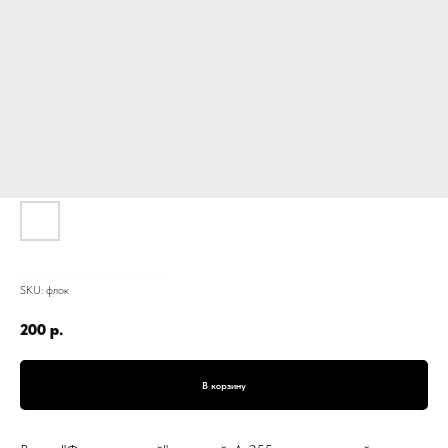
Ветка "Флок пушистый", розовый, А-255, искусственный цветок, 80 см
SKU:
флок
200
р.
В корзину