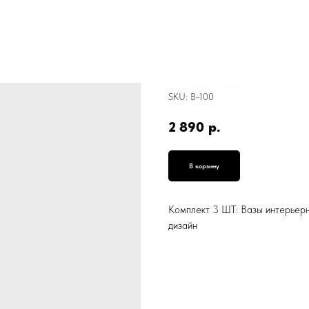
Комплект 3 ШТ: Вазы интерьерные "Японский модерн" , Бежевый, В-115, современный дизайн
SKU:
В-100
2 890
р.
В корзину
Комплект 3 ШТ: Вазы интерьерн
дизайн