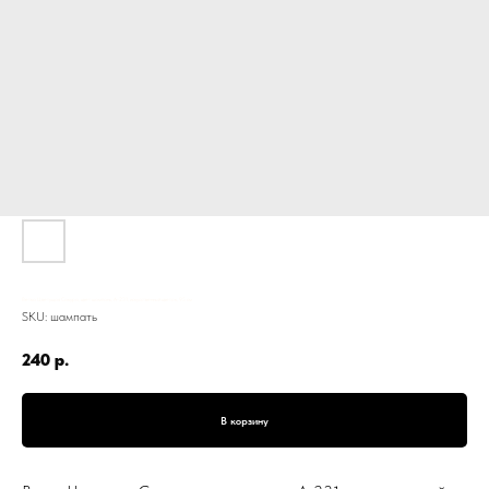
Ветка Цветущая Сакура, цвет шампань, А-231, искусственный цветок, 95 см
SKU:
шампать
240
р.
В корзину