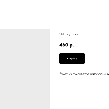
Букет из сухоцветов натуральных, Гейша 008, А-239, 20-30 см
SKU:
сухоцвет
460
р.
В корзину
Букет из сухоцветов натуральны