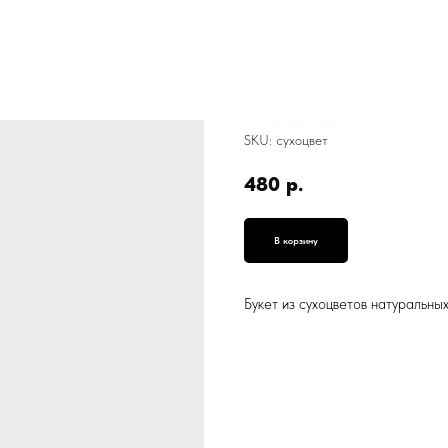
Букет из сухоцветов натуральных, Гейша 002, А-237, 20-30 см
SKU:
сухоцвет
480
р.
В корзину
Букет из сухоцветов натуральны