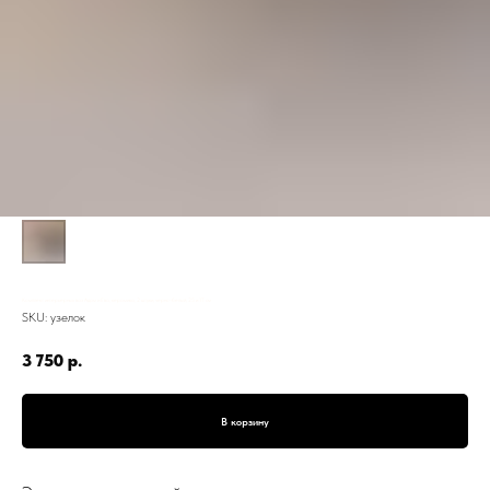
Комплект интерьерных ваз Адам и Ева, керамика, 2 штуки, черно-белый, 25 и 17 см
SKU:
узелок
3 750
р.
В корзину