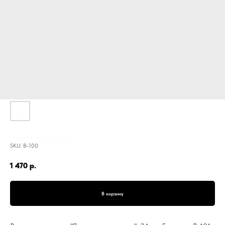
Вазы интерьерная "Японская керамика", 24 см, Бежевая, В-101
SKU:
В-100
1 470
р.
В корзину