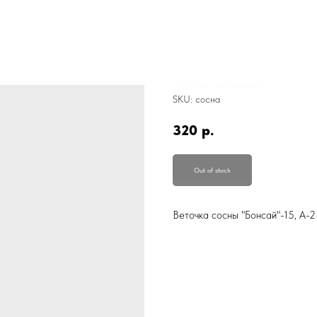
Веточка сосны "Бонсай"-15, А-234, искусственный цветок, 45 см
SKU:
сосна
320
р.
Out of stock
Веточка сосны "Бонсай"-15, А-2