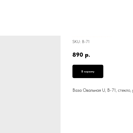
Ваза Овальная U, В-71, стекло, рифленая, прозрачная, 18*12 см
SKU:
В-71
890
р.
В корзину
Ваза Овальная U, В-71, стекло,