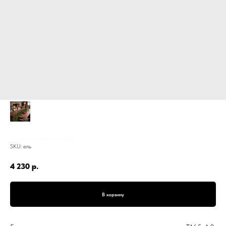
Гирлянда еловая, полиэтиленовая, с красным декором, Т165, 1,8 см
SKU:
ель
4 230
р.
В корзину