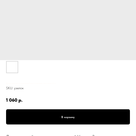
Декоративный элемент интерьерный Узелок-2, керамика, черно-белый, 14 см
SKU:
узелок
1 060
р.
В корзину