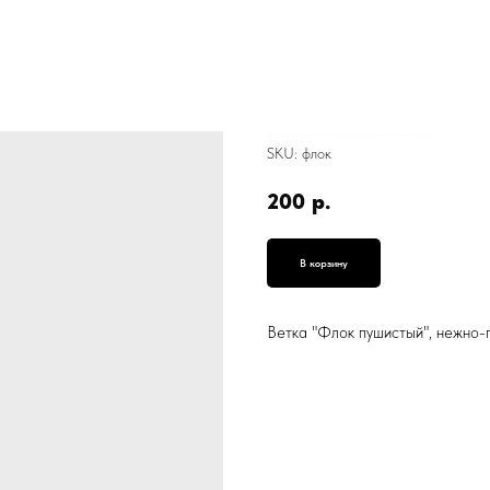
Ветка "Флок пушистый", нежно-голубой, А-254, искусственный цветок, 80 см
SKU:
флок
200
р.
В корзину
Ветка "Флок пушистый", нежно-г