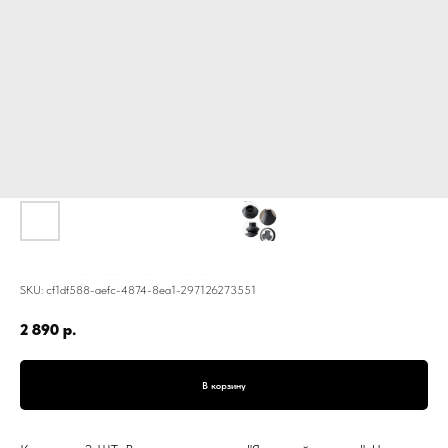
Комплект 3 ШТ: Вазы интерьерные "Японский модерн", Черная, В-114, современный дизайн
SKU:
cf1df588-aefc-4874-8ea1-297126273551
2 890
р.
В корзину