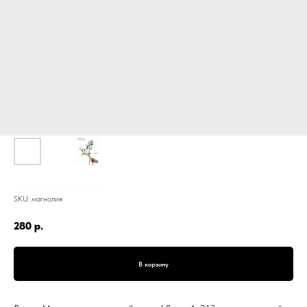
Ветка Магнолия суланжа, белая, 68 см, А-213, искусственный цветок
SKU:
магнолия
280
р.
В корзину