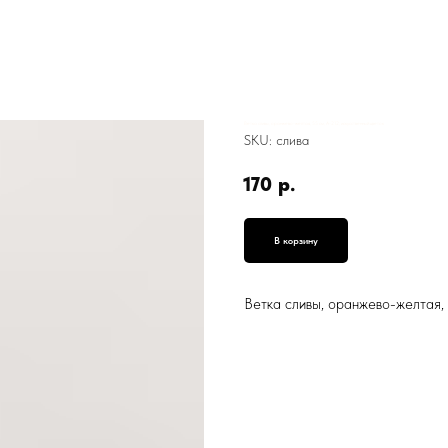
Ветка сливы, оранжево-желтая, 55 см, А-212, искусственный цветок
SKU:
слива
170
р.
В корзину
Ветка сливы, оранжево-желтая, 