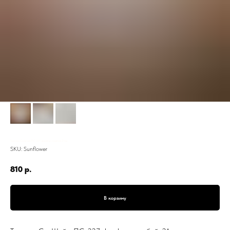
Тарелка СанШайн, ПС-327, фарфор, голубой, 21 см
SKU:
Sunflower
810
р.
В корзину