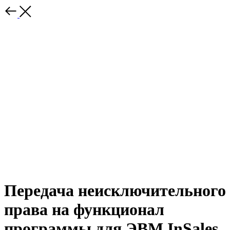
Передача неисключительного
права на функционал
программы для ЭВМ InSales