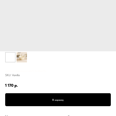
Тарелка для салата Ваниль, кремовая с розовым, ПС-306, 1600 мл, 21*9 см
SKU:
Vanilla
1 170
р.
В корзину