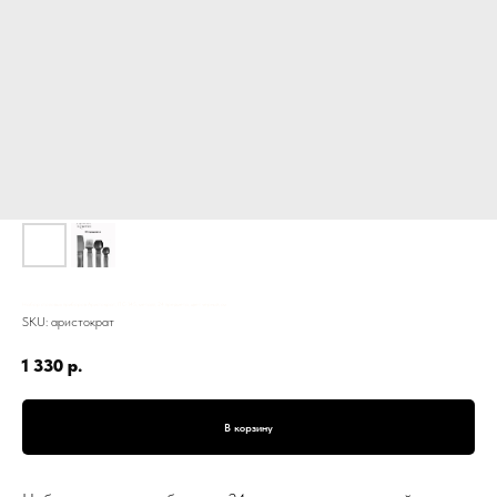
Набор столовых приборов Аристократ, ПС-145, металл, 24 предмета, цвет черный, см
SKU:
аристократ
1 330
р.
В корзину