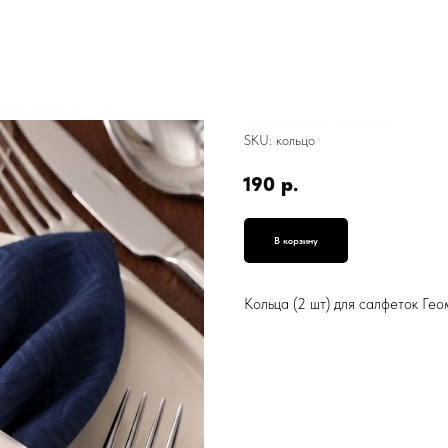
Кольца (2 шт) для салфеток Геометрия, ПС-129, металл, цвет серебро
SKU:
кольцо
190
р.
В корзину
Кольца (2 шт) для салфеток Гео