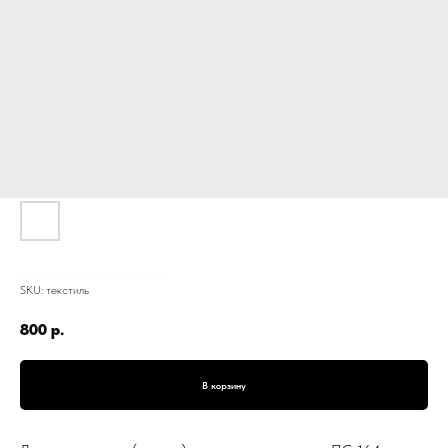
Дорожка на стол (раннер), текстиль, коричневая, ПС-164, 30*210 см
SKU:
текстиль
800
р.
В корзину