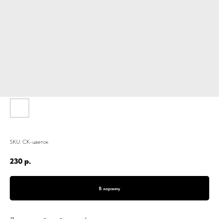
Салфетка сервировочная Цветок тиснение строчка, ПС-169, экокожа, бордовый, 38*38 см
SKU:
СК-цветок
230
р.
В корзину