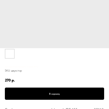
Салфетка двусторонняя, серый / синий, ПС-155, экокожа, 30*43 см
SKU:
двухстор
270
р.
В корзину