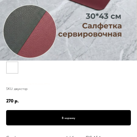
Салфетка двусторонняя, черный / бордо, ПС-154, экокожа, 30*43 см
SKU:
двухстор
270
р.
В корзину