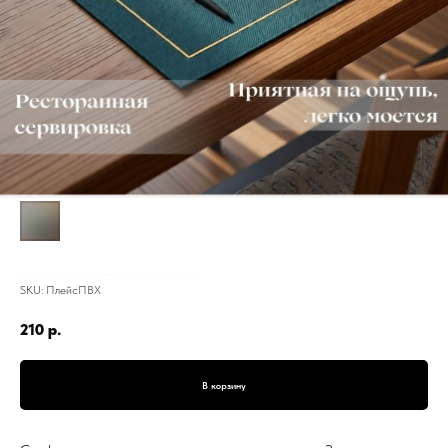
Салфетка сервировочная с золотым тиснением, Зеленая , ПС-152, экокожа, 30*43 см
SKU:
ПлейсПВХ
210
р.
В корзину