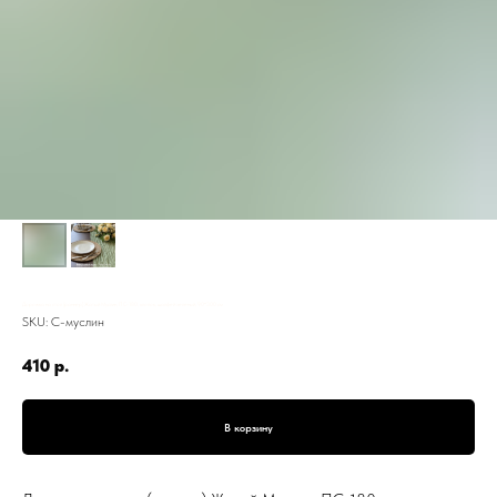
Дорожка на стол (раннер) Жатый Муслин, ПС-180, хлопок, шалфей зеленый, 90*300 см
SKU:
С-муслин
410
р.
В корзину