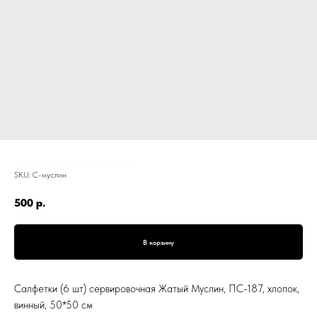
Салфетки (6 шт) сервировочная Жатый Муслин, ПС-187, хлопок, винный, 50*50 см
SKU:
С-муслин
500
р.
В корзину
Салфетки (6 шт) сервировочная Жатый Муслин, ПС-187, хлопок,
винный, 50*50 см