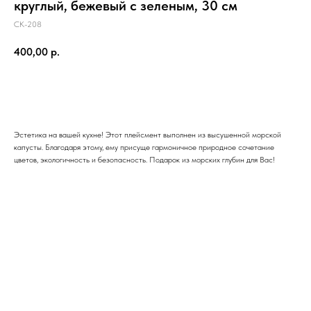
круглый, бежевый с зеленым, 30 см
СК-208
400,00
р.
В корзину
Эстетика на вашей кухне! Этот плейсмент выполнен из высушенной морской
капусты. Благодаря этому, ему присуще гармоничное природное сочетание
цветов, экологичность и безопасность. Подарок из морских глубин для Вас!