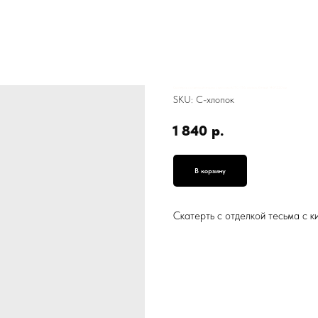
Скатерть с отделкой тесьма с кисточкой, ПС-176, хлопок, белый, 140*220 см
SKU:
С-хлопок
1 840
р.
В корзину
Скатерть с отделкой тесьма с к