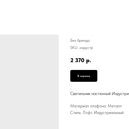
Светильник настенный Индустриальная шляпа, СН-27, 22 см, Черная с золотом
Без бренда
SKU:
индустр
2 370
р.
В корзину
Светильник настенный Индустри
Материал плафона: Металл
Стиль: Лофт, Индустриальный