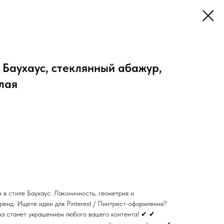
Баухаус, стеклянный абажур,
елая
в стиле Баухаус: Лаконичность, геометрия и
ренд: Ищете идеи для Pinterest / Пинтрест-оформления?
на станет украшением любого вашего контента! ✔ ✔