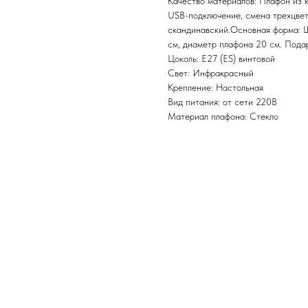
Качество материалов: Плафон из 
USB-подключение, смена трехцвет
скандинавский.Основная форма: Ш
см, диаметр плафона 20 см. Подар
Цоколь: E27 (ES) винтовой
Свет: Инфракрасный
Крепление: Настольная
Вид питания: от сети 220В
Материал плафона: Стекло