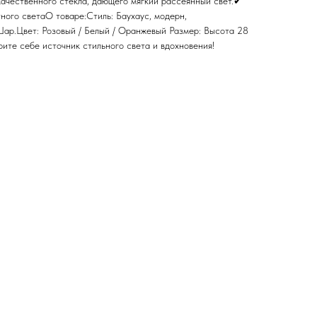
качественного стекла, дающего мягкий рассеянный свет.✔
ного светаО товаре:Стиль: Баухаус, модерн,
ар.Цвет: Розовый / Белый / Оранжевый Размер: Высота 28
ите себе источник стильного света и вдохновения!