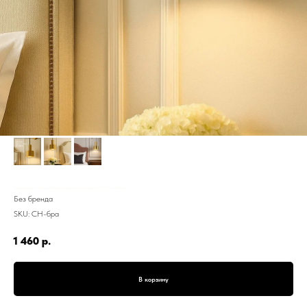
Светильник бра настенный Минимализм, металлический СН-5, 12*29 см, Золотой
Без бренда
SKU:
СН-бра
1 460
р.
В корзину